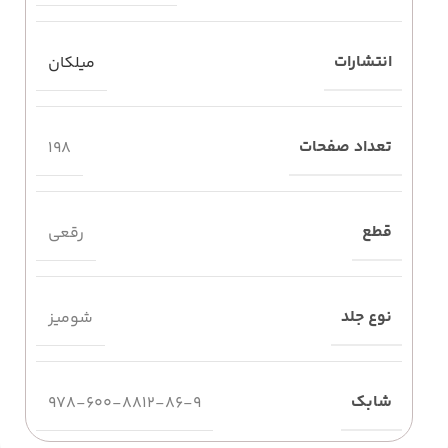
انتشارات
میلکان
تعداد صفحات
198
قطع
رقعی
نوع جلد
شومیز
شابک
978-600-8812-86-9