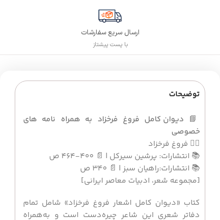
ارسال سریع سفارشات
با پست پیشتاز
توضیحات
📘
دیوان کامل فروغ فرخزاد به همراه نامه های
خصوصی
✍🏻 فروغ فرخزاد
📚 انتشارات: پرشین سیرکل | 📄 400-464 ص
📚 انتشارات:راهیان سبز | 📄 340 ص
[مجموعه شعر، ادبیات معاصر ایرانی]
کتاب «دیوان کامل اشعار فروغ فرخزاد» شامل تمام
دفاتر شعری این شاعر چیره‌دست است و به‌همراه