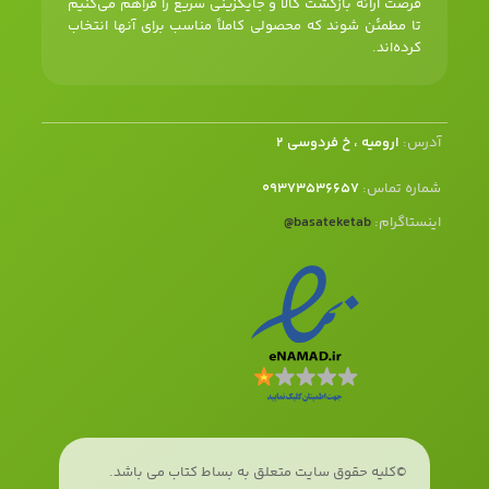
فرصت ارائه بازگشت کالا و جایگزینی سریع را فراهم می‌کنیم
تا مطمئن شوند که محصولی کاملاً مناسب برای آنها انتخاب
کرده‌اند.
آدرس:
ارومیه ، خ فردوسی 2
شماره تماس:
09373536657
اینستاگرام:
basateketab
@
©کلیه حقوق سایت متعلق به بساط کتاب می باشد.