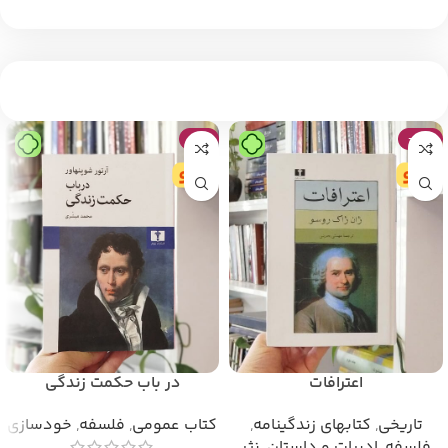
-9%
-24%
اعترافات
در باب حکمت زندگی
تاریخی
,
کتابهای زندگینامه
,
کتاب عمومی
,
فلسفه
,
خودسازی
فلسفه
,
ادبیات و داستان
,
نثر