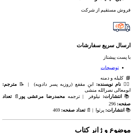
فروش مستقیم از شرکت
ارسال سریع سفارشات
با پست پیشتاز
توضیحات
📘 کلیله و دمنه
✍🏻
نام نویسنده:
ابنِ مقفع (روزبه پسر دادویه) | 📝
مترجم:
ابومعالی نصرالله منشی
📚
انتشارات:
نیلوفر | ترجمه
محمدرضا مرعشی پور
📄
تعداد
صفحه:
296
📚
انتشارات:
پرثوا | 📄
تعداد صفحه:
469
موضوع و ژانر کتاب