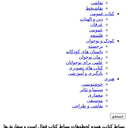
نقاشی
نقاشیخط
کتاب عمومی
دین و الهیات
عرفان
عمومی
فلسفه
کودک و نوجوان
برجسته
داستان های کودکانه
رمان نوجوان
علمی برای نوجوانان
کتاب های تصویری
یادگیری و آموزشی
هنری
خوشنویسی
سینما و تئاتر
معماری
موسیقی
نقاشی و طراحی
جستجو
بساط کتاب، همدم لحظه‌هات
بساط کتاب فعال است و سفارش‌ها