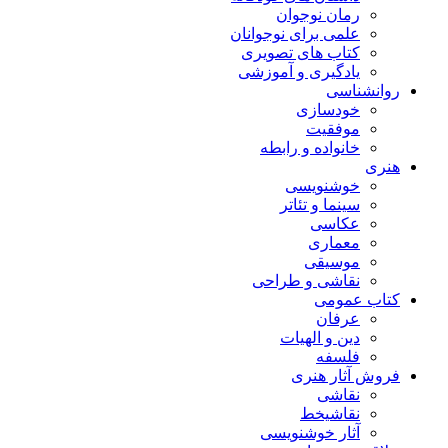
رمان نوجوان
علمی برای نوجوانان
کتاب های تصویری
یادگیری و آموزشی
روانشناسی
خودسازی
موفقیت
خانواده و رابطه
هنری
خوشنویسی
سینما و تئاتر
عکاسی
معماری
موسیقی
نقاشی و طراحی
کتاب عمومی
عرفان
دین و الهیات
فلسفه
فروش آثار هنری
نقاشی
نقاشیخط
آثار خوشنویسی