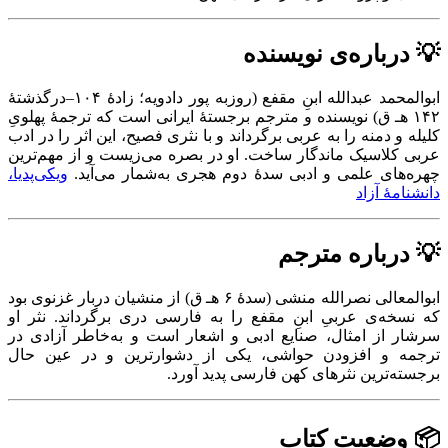
💡 درباره‌ی نویسنده
ابوالمحمد عبدالله ابنِ مقفع (روزبه پور دادویه؛ زادهٔ ۱۰۴–درگذشتهٔ
۱۴۲ هـ ق) نویسنده و مترجم برجستهٔ ایرانی است که ترجمهٔ پهلویِ
کلیله و دمنه را به عربی برگرداند و با نثری فصیح، این اثر را در ادب
عربی کلاسیک ماندگار ساخت. او در بصره می‌زیست و از مهم‌ترین
چهره‌های علمی و ادبی سدهٔ دوم هجری به‌شمار می‌آید.
ویکی‌پدیا،
دانشنامهٔ آزاد
💡 درباره مترجم
ابوالمعالی نصرالله منشی (سدهٔ ۶ هـ ق) از منشیان دربار غزنوی بود
که نسخه‌ی عربیِ ابنِ مقفع را به فارسی دری برگرداند. نثر او
سرشار از امثال، صنایع ادبی و اشعار است و به‌خاطر آزادی در
ترجمه و افزودن حواشی، یکی از دشوارترین و در عین حال
برجسته‌ترین نثرهای کهن فارسی پدید آورد.
📦 وضعیت کتاب