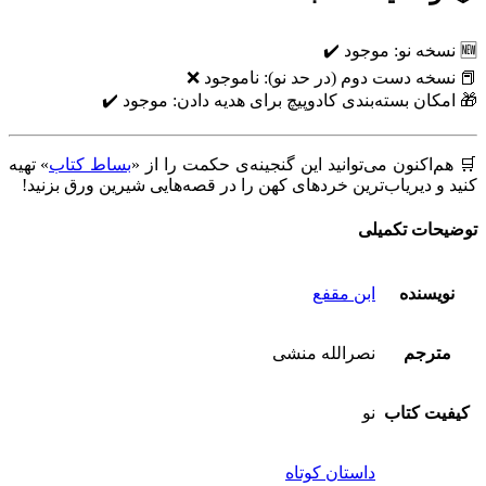
🆕 نسخه نو: موجود ✔️
📕 نسخه دست دوم (در حد نو): ناموجود ❌
🎁 امکان بسته‌بندی کادوپیچ برای هدیه دادن: موجود ✔️
🛒 هم‌اکنون می‌توانید این گنجینه‌ی حکمت را از «
بساط کتاب
» تهیه
کنید و دیریاب‌ترین خردهای کهن را در قصه‌هایی شیرین ورق بزنید!
توضیحات تکمیلی
نویسنده
ابن مقفع
مترجم
نصرالله منشی
کیفیت کتاب
نو
داستان کوتاه