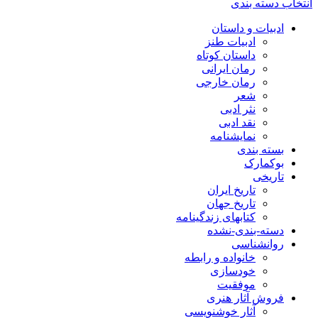
انتخاب دسته بندی
ادبیات و داستان
ادبیات طنز
داستان کوتاه
رمان ایرانی
رمان خارجی
شعر
نثر ادبی
نقد ادبی
نمایشنامه
بسته بندی
بوکمارک
تاریخی
تاریخ ایران
تاریخ جهان
کتابهای زندگینامه
دسته-بندی-نشده
روانشناسی
خانواده و رابطه
خودسازی
موفقیت
فروش آثار هنری
آثار خوشنویسی