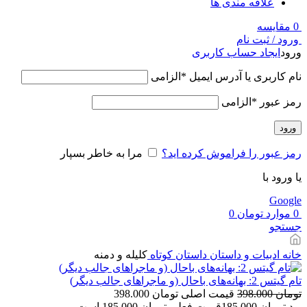
علاقه مندی ها
0
مقایسه
ورود / ثبت نام
ورود
ایجاد حساب کاربری
نام کاربری یا آدرس ایمیل
*
الزامی
رمز عبور
*
الزامی
ورود
رمز عبور را فراموش کرده اید؟
مرا به خاطر بسپار
یا ورود با
Google
0
موارد
تومان
0
جستجو
خانه
ادبیات و داستان
داستان کوتاه
کلیله و دمنه
تام گیتس 2: بهانه‌های باحال (و ماجراهای جالب دیگر)
تومان
398.000
قیمت اصلی تومان 398.000
بود.
تومان
185.000
قیمت فعلی تومان 185.000 است.