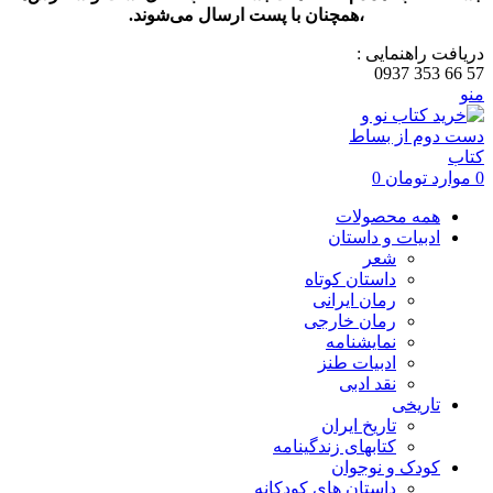
،همچنان با پست ارسال می‌شوند.
دریافت راهنمایی :
57 66 353 0937
منو
0
موارد
تومان
0
همه محصولات
ادبیات و داستان
شعر
داستان کوتاه
رمان ایرانی
رمان خارجی
نمایشنامه
ادبیات طنز
نقد ادبی
تاریخی
تاریخ ایران
کتابهای زندگینامه
کودک و نوجوان
داستان های کودکانه