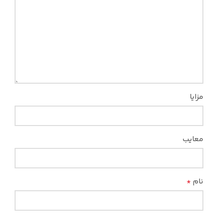
مزایا
معایب
نام
*