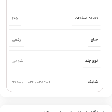
تعداد صفحات
165
قطع
رقعی
نوع جلد
شومیز
شابک
978-622-246-284-0