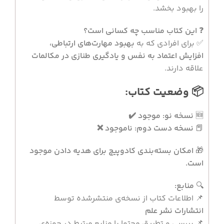
را بهبود بخشد.
❓
این کتاب مناسب چه کسانی است؟
✅ برای افرادی که به
بهبود مهارت‌های ارتباطی،
افزایش اعتماد به نفس و یادگیری طنازی در مکالمات
علاقه دارند.
📦 وضعیت کتاب:
🆕
نسخه نو: موجود ✔️
📕
نسخه دست دوم: ناموجود ❌
🎁
امکان بسته‌بندی کادوپیچ برای هدیه دادن موجود
است.
🔍
منابع:
📌 اطلاعات کتاب از نسخه‌ی منتشرشده توسط
انتشارات نشر علم
📌 بررسی و تطبیق محتوا با منابع مرتبط در حوزه‌ی