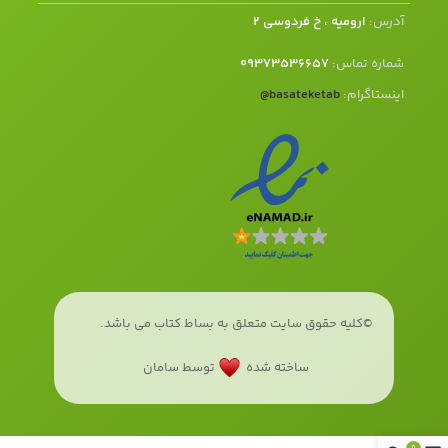
آدرس:
ارومیه ، خ فردوسی 2
شماره تماس:
09373536657
اینستاگرام:
basateketab
@
©کلیه حقوق سایت متعلق به بساط کتاب می باشد.
ساخته شده
توسط سامان