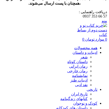
،همچنان با پست ارسال می‌شوند.
دریافت راهنمایی :
57 66 353 0937
منو
0
موارد
تومان
0
همه محصولات
ادبیات و داستان
شعر
داستان کوتاه
رمان ایرانی
رمان خارجی
نمایشنامه
ادبیات طنز
نقد ادبی
تاریخی
تاریخ ایران
کتابهای زندگینامه
کودک و نوجوان
داستان های کودکانه