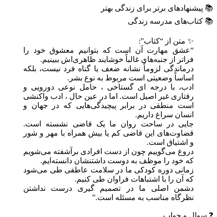
📚 پیشنهادهای برتر برای زندگی بهتر
📚 کتاب‌های مدرسه زندگی
✨ متن از “کتاب”:
“عشق مهارت آن است که بتوانیم معشوق خود را
فراتر از جنبه‌های غالباً خوشایند ظاهری‌اش ببینیم.
درماندگی لزوماً نشانه ضعف یا گناه فرد نیست، بلکه
اساساً وضعیتی است مربوط به نوع بشر.
ادب، با درجه ای گستاخی ، حامل نوعی دورویی و
رفتاری غیر اصیل است. اما در عین حال ، ادب واکنشی
است منطقی در برابر پیچیدگی‌هایی که در جهان و
انسان سراغ داریم.
جایی در ساحت روان ما یک قاضی نشسته است.
قضاوت‌های این قاضی کم یا بیش همراه با مهر و شور
و اشتیاق است.
دروغ می‌گوییم چون از دست افرادی برآشفته می‌شویم
که خود را موظف به دوست داشتنشان دانسته‌ایم.
زمانی دوره کودکی ما در سلامت عاطفی طی می‌شود
که آن را با اشتباهات فراوان طی کنیم.
دشمن اصلی ما در تصمیم گیری درست نداشتن
نظرگاه مناسب به مسئله است.”
❓ سوال و جواب