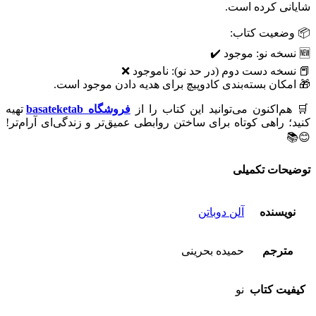
شایانی کرده است.
📦 وضعیت کتاب:
🆕 نسخه نو: موجود ✔️
📕 نسخه دست دوم (در حد نو): ناموجود ❌
🎁 امکان بسته‌بندی کادوپیچ برای هدیه دادن موجود است.
🛒 هم‌اکنون می‌توانید این کتاب را از
فروشگاه basateketab
تهیه
کنید؛ راهی کوتاه برای ساختن روابطی عمیق‌تر و زندگی‌ای آرام‌تر!
😊📚
توضیحات تکمیلی
نویسنده
آلن دوباتن
مترجم
حمیده بحرینی
کیفیت کتاب
نو