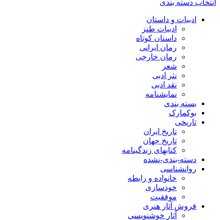
انتخاب دسته بندی
ادبیات و داستان
ادبیات طنز
داستان کوتاه
رمان ایرانی
رمان خارجی
شعر
نثر ادبی
نقد ادبی
نمایشنامه
بسته بندی
بوکمارک
تاریخی
تاریخ ایران
تاریخ جهان
کتابهای زندگینامه
دسته-بندی-نشده
روانشناسی
خانواده و رابطه
خودسازی
موفقیت
فروش آثار هنری
آثار خوشنویسی