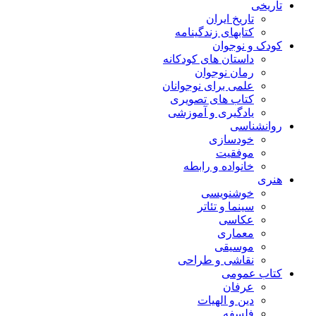
تاریخی
تاریخ ایران
کتابهای زندگینامه
کودک و نوجوان
داستان های کودکانه
رمان نوجوان
علمی برای نوجوانان
کتاب های تصویری
یادگیری و آموزشی
روانشناسی
خودسازی
موفقیت
خانواده و رابطه
هنری
خوشنویسی
سینما و تئاتر
عکاسی
معماری
موسیقی
نقاشی و طراحی
کتاب عمومی
عرفان
دین و الهیات
فلسفه