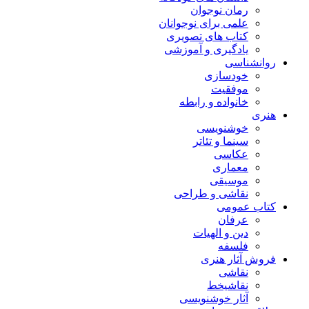
رمان نوجوان
علمی برای نوجوانان
کتاب های تصویری
یادگیری و آموزشی
روانشناسی
خودسازی
موفقیت
خانواده و رابطه
هنری
خوشنویسی
سینما و تئاتر
عکاسی
معماری
موسیقی
نقاشی و طراحی
کتاب عمومی
عرفان
دین و الهیات
فلسفه
فروش آثار هنری
نقاشی
نقاشیخط
آثار خوشنویسی