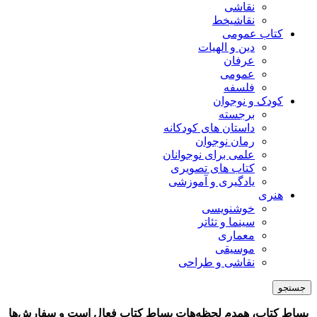
نقاشی
نقاشیخط
کتاب عمومی
دین و الهیات
عرفان
عمومی
فلسفه
کودک و نوجوان
برجسته
داستان های کودکانه
رمان نوجوان
علمی برای نوجوانان
کتاب های تصویری
یادگیری و آموزشی
هنری
خوشنویسی
سینما و تئاتر
معماری
موسیقی
نقاشی و طراحی
جستجو
بساط کتاب، همدم لحظه‌هات
بساط کتاب فعال است و سفارش‌ها