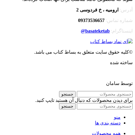
آدرس:
ارومیه ، خ فردوسی 2
شماره تماس:
09373536657
اینستاگرام:
basateketab
@
©کلیه حقوق سایت متعلق به بساط کتاب می باشد.
ساخته شده
توسط سامان
جستجو
برای دیدن محصولات که دنبال آن هستید تایپ کنید.
جستجو
منو
دسته بندی ها
همه محصولات