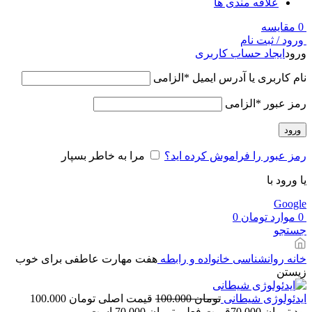
علاقه مندی ها
0
مقایسه
ورود / ثبت نام
ورود
ایجاد حساب کاربری
نام کاربری یا آدرس ایمیل
*
الزامی
رمز عبور
*
الزامی
ورود
رمز عبور را فراموش کرده اید؟
مرا به خاطر بسپار
یا ورود با
Google
0
موارد
تومان
0
جستجو
خانه
روانشناسی
خانواده و رابطه
هفت مهارت عاطفی برای خوب
زیستن
ایدئولوژی شیطانی
تومان
100.000
قیمت اصلی تومان 100.000
بود.
تومان
70.000
قیمت فعلی تومان 70.000 است.