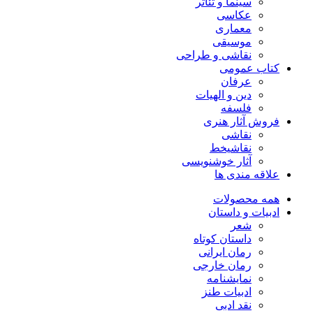
سینما و تئاتر
عکاسی
معماری
موسیقی
نقاشی و طراحی
کتاب عمومی
عرفان
دین و الهیات
فلسفه
فروش آثار هنری
نقاشی
نقاشیخط
آثار خوشنویسی
علاقه مندی ها
همه محصولات
ادبیات و داستان
شعر
داستان کوتاه
رمان ایرانی
رمان خارجی
نمایشنامه
ادبیات طنز
نقد ادبی