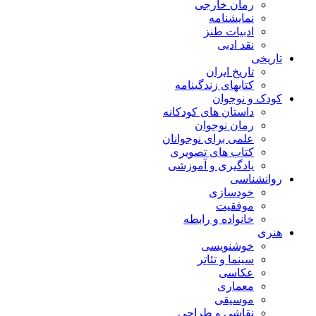
رمان خارجی
نمایشنامه
ادبیات طنز
نقد ادبی
تاریخی
تاریخ ایران
کتابهای زندگینامه
کودک و نوجوان
داستان های کودکانه
رمان نوجوان
علمی برای نوجوانان
کتاب های تصویری
یادگیری و آموزشی
روانشناسی
خودسازی
موفقیت
خانواده و رابطه
هنری
خوشنویسی
سینما و تئاتر
عکاسی
معماری
موسیقی
نقاشی و طراحی