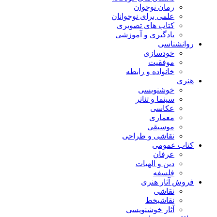
رمان نوجوان
علمی برای نوجوانان
کتاب های تصویری
یادگیری و آموزشی
روانشناسی
خودسازی
موفقیت
خانواده و رابطه
هنری
خوشنویسی
سینما و تئاتر
عکاسی
معماری
موسیقی
نقاشی و طراحی
کتاب عمومی
عرفان
دین و الهیات
فلسفه
فروش آثار هنری
نقاشی
نقاشیخط
آثار خوشنویسی