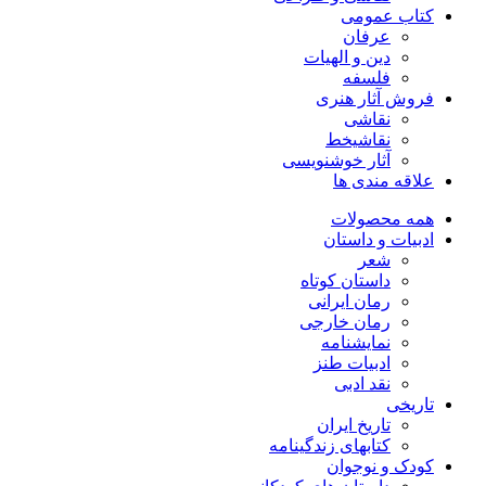
کتاب عمومی
عرفان
دین و الهیات
فلسفه
فروش آثار هنری
نقاشی
نقاشیخط
آثار خوشنویسی
علاقه مندی ها
همه محصولات
ادبیات و داستان
شعر
داستان کوتاه
رمان ایرانی
رمان خارجی
نمایشنامه
ادبیات طنز
نقد ادبی
تاریخی
تاریخ ایران
کتابهای زندگینامه
کودک و نوجوان