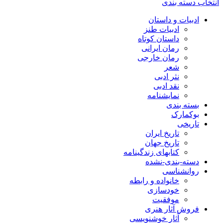
انتخاب دسته بندی
ادبیات و داستان
ادبیات طنز
داستان کوتاه
رمان ایرانی
رمان خارجی
شعر
نثر ادبی
نقد ادبی
نمایشنامه
بسته بندی
بوکمارک
تاریخی
تاریخ ایران
تاریخ جهان
کتابهای زندگینامه
دسته-بندی-نشده
روانشناسی
خانواده و رابطه
خودسازی
موفقیت
فروش آثار هنری
آثار خوشنویسی