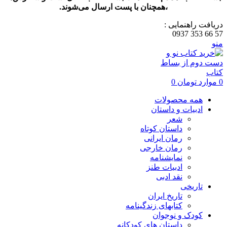
،همچنان با پست ارسال می‌شوند.
دریافت راهنمایی :
57 66 353 0937
منو
0
موارد
تومان
0
همه محصولات
ادبیات و داستان
شعر
داستان کوتاه
رمان ایرانی
رمان خارجی
نمایشنامه
ادبیات طنز
نقد ادبی
تاریخی
تاریخ ایران
کتابهای زندگینامه
کودک و نوجوان
داستان های کودکانه