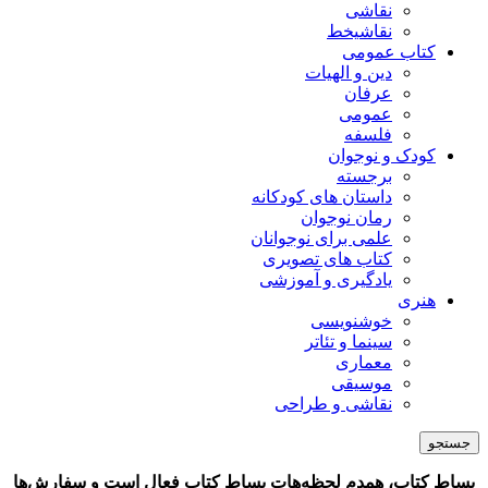
نقاشی
نقاشیخط
کتاب عمومی
دین و الهیات
عرفان
عمومی
فلسفه
کودک و نوجوان
برجسته
داستان های کودکانه
رمان نوجوان
علمی برای نوجوانان
کتاب های تصویری
یادگیری و آموزشی
هنری
خوشنویسی
سینما و تئاتر
معماری
موسیقی
نقاشی و طراحی
جستجو
بساط کتاب، همدم لحظه‌هات
بساط کتاب فعال است و سفارش‌ها