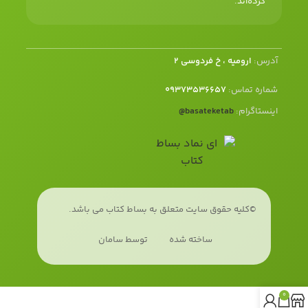
کرده‌اند.
آدرس:
ارومیه ، خ فردوسی 2
شماره تماس:
09373536657
اینستاگرام:
basateketab
@
©کلیه حقوق سایت متعلق به بساط کتاب می باشد.
ساخته شده
توسط سامان
0