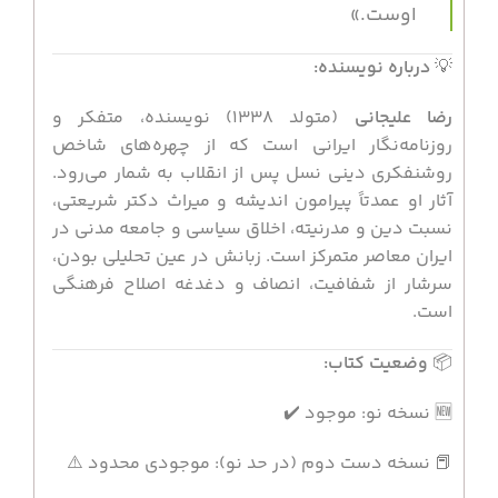
اوست.»
💡
درباره نویسنده:
رضا علیجانی
(متولد ۱۳۳۸) نویسنده، متفکر و
روزنامه‌نگار ایرانی است که از چهره‌های شاخص
روشنفکری دینی نسل پس از انقلاب به شمار می‌رود.
آثار او عمدتاً پیرامون اندیشه و میراث دکتر شریعتی،
نسبت دین و مدرنیته، اخلاق سیاسی و جامعه مدنی در
ایران معاصر متمرکز است. زبانش در عین تحلیلی بودن،
سرشار از شفافیت، انصاف و دغدغه اصلاح فرهنگی
است.
📦
وضعیت کتاب:
🆕 نسخه نو: موجود ✔️
📕 نسخه دست دوم (در حد نو): موجودی محدود ⚠️