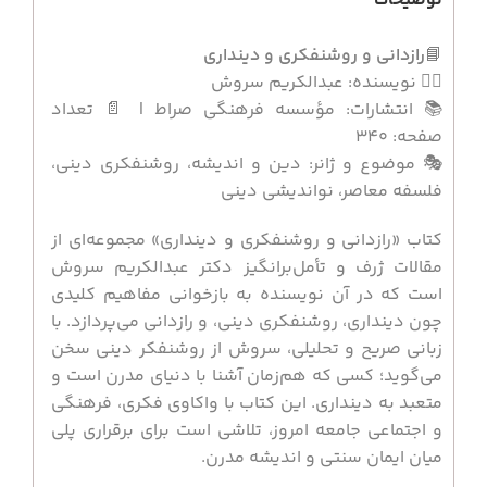
توضیحات
📘
رازدانی و روشنفکری و دینداری
✍🏻 نویسنده: عبدالکریم سروش
📚 انتشارات: مؤسسه فرهنگی صراط | 📄 تعداد
صفحه: 340
🎭 موضوع و ژانر: دین و اندیشه، روشنفکری دینی،
فلسفه معاصر، نواندیشی دینی
کتاب «رازدانی و روشنفکری و دینداری» مجموعه‌ای از
مقالات ژرف و تأمل‌برانگیز دکتر عبدالکریم سروش
است که در آن نویسنده به بازخوانی مفاهیم کلیدی
چون دینداری، روشنفکری دینی، و رازدانی می‌پردازد. با
زبانی صریح و تحلیلی، سروش از روشنفکر دینی سخن
می‌گوید؛ کسی که هم‌زمان آشنا با دنیای مدرن است و
متعبد به دینداری. این کتاب با واکاوی فکری، فرهنگی
و اجتماعی جامعه امروز، تلاشی است برای برقراری پلی
میان ایمان سنتی و اندیشه مدرن.