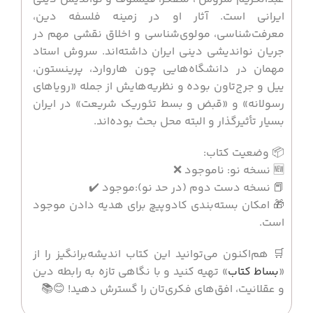
ایرانی است. آثار او در زمینه فلسفه دین،
معرفت‌شناسی، مولوی‌شناسی و اخلاق نقشی مهم در
جریان نواندیشی دینی ایران داشته‌اند. سروش استاد
مهمان در دانشگاه‌هایی چون هاروارد، پرینستون،
ییل و جرج‌تاون بوده و نظریه‌هایش از جمله «رویاهای
رسولانه» و «قبض و بسط تئوریک شریعت» در ایران
بسیار تأثیرگذار و البته محل بحث بوده‌اند.
📦 وضعیت کتاب:
🆕 نسخه نو: ناموجود ❌
📕 نسخه دست دوم (در حد نو):موجود ✔️
🎁 امکان بسته‌بندی کادوپیچ برای هدیه دادن موجود
است.
🛒 هم‌اکنون می‌توانید این کتاب اندیشه‌برانگیز را از
«
بساط کتاب
» تهیه کنید و با نگاهی تازه به رابطه دین
و عقلانیت، افق‌های فکری‌تان را گسترش دهید! 😊📚