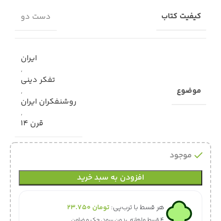
کیفیت کتاب
دست دو
ایران
,
تفکر دینی
موضوع
,
روشنفکران ایران
,
قرن 14
موجود
افزودن به سبد خرید
هر قسط با ترب‌پی:
تومان
23.750
۴ قسط ماهانه. بدون سود، چک و ضامن.