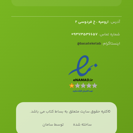
آدرس:
ارومیه ، خ فردوسی 2
شماره تماس:
09373536657
اینستاگرام:
basateketab
@
©کلیه حقوق سایت متعلق به بساط کتاب می باشد.
ساخته شده
توسط سامان