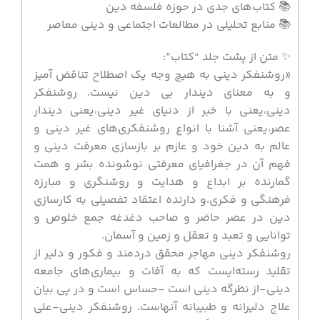
📚 کتاب‌های جدی در حوزه فلسفه دین
📚 منابع تحلیلی در مطالعات اجتماعی و دینی معاصر
✨ متن از پشت جلد “کتاب”:
«روشنفکر دینی به هیچ وجه یک اصطلاح تناقض آمیز
و به معنای دیندار بی دین نیست. روشنفکر
دینی،یعنی با خبر از دنیای غیر دینی،یعنی دیندار
عصر،یعنی آشنا با انواع روشنفکری‌های غیر دینی و
عالم به دین خود و عازم بر بازسازی معرفت دینی و
فهم آن در جغرافیای معرفتی نوشونده بشر و همت
گمارنده بر ابداع و هدایت و روشنگری و مبارزه
فرهنگی و فکری،و دارنده اعتقاد تفصیلی به کارسازی
دین در عصر حاضر و صاحب دغدغه جمع خلوص و
توانایی و تعبد و تعقل و زمین و آسمان.
روشنفکر دینی مهاجر محقق دردمند و فکور و دلیر از
تقلید رسته‌ایست که به آفات و بیماری‌های جامعه
دینی-از نظرگه دینی است -حساس است و در پی بیان
علاج دلیرانه و طبیبانه آنهاست. روشنفکر دینی-علی