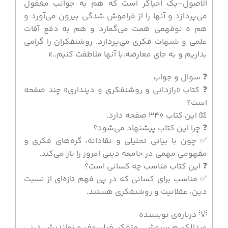
الاصول-یک احیاگر است که هم به جوانب مغفول
می‌پردازد و آنها را از فراموش شدگی بیرون می‌آورد و
هم ه نوفهمی همت می‌گمارد و هم به دفع آفات
علمی و شبهات فکری می‌پردازد. روشنفکران را گرامی
بداریم و به جای معارضه،با آنها ملاطفت کنیم..»
❓ سوال و جواب
❓ کتاب «رازدانی و روشنفکری و دینداری» چند صفحه
است؟
📖 این کتاب 340 صفحه دارد.
❓ چرا این کتاب پیشنهاد می‌شود؟
✅ چون با بیانی تحلیلی و نقادانه، گره‌های فکری و
مفهومی مهمی در جامعه دینی امروز را باز می‌کند.
❓ این کتاب مناسب چه کسانی است؟
✅ مناسب برای کسانی که در پی فهم تازه‌ای از نسبت
دین، عقلانیت و روشنفکری هستند.
💡 درباره‌ی نویسنده
عبدالکریم سروش ، متفکر، فیلسوف و نواندیش دینی