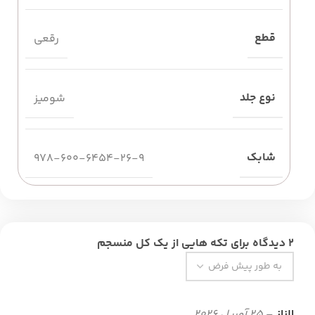
قطع
رقعی
نوع جلد
شومیز
شابک
978-600-6454-26-9
2 دیدگاه برای
تکه هایی از یک کل منسجم
الناز
–
25 آوریل 2026